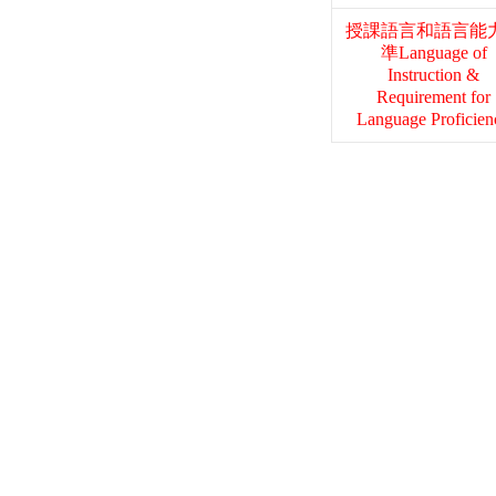
授課語言和語言能
準
Language of
Instruction &
Requirement for
Language Proficien