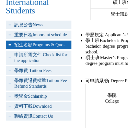
International
碩士班Mas
Students
學士班Bach
訊息公告News
重要日程Important schedule
學歷規定 Applicant’s Ac
學士班Bachelor’s P
招生名額Programs & Quota
bachelor degree progra
school.
申請所需文件 Check list for
碩士班Master’s Pro
the application
degree program must hol
學雜費 Tuition Fees
學雜費退費標準Tuition Fee
可申請系/所 Degree Progr
Refund Standards
學院
獎學金Schlarship
College
資料下載Download
聯絡資訊Contact Us