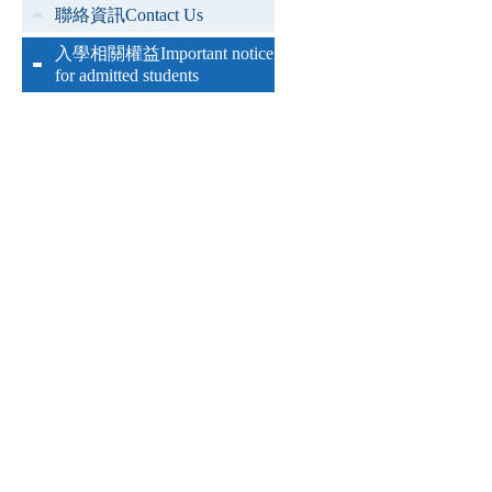
聯絡資訊Contact Us
入學相關權益Important notice
for admitted students