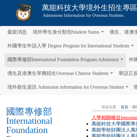
萬能科技大學
境外生招生專
Admissions Information for Overseas Students
最新消息
境外學生身分類別Student Status
僑生、港澳
...
外國學生申請入學 Degree Program for International Students
...
國際專修部International Foundation Program Admission
外國學
...
僑生及港澳生單獨招生Overseas Chinese Students
華語正規班 C
...
境外新生資訊 Admission information for Overseas Student
聯
...
現在位置 ：
首頁
> 國際
國際專修部
入學相關權益Important not
International
萬能科技大學
國際專
Foundation
萬能學校財團法人萬能
萬能學校財團法人萬